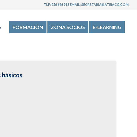
TLF:
956 646 913
EMAIL:
SECRETARIA@ATEIACG.COM
E
FORMACIÓN
ZONA SOCIOS
E-LEARNING
 básicos